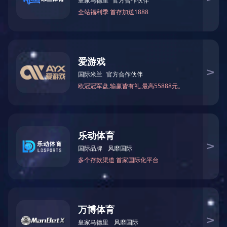
题，携10款Live Demo重磅亮相第50届光网络与通信研讨会及博览会 
业首创技术的突破性展示，向全球客户递交了一份AI光互联领域的
10款Live Demo解决方