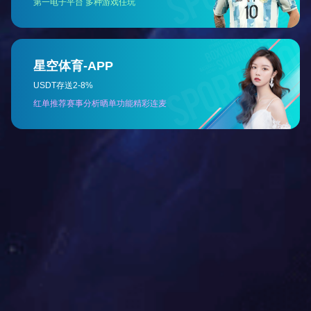
5、800G OSFP 2xDR4 LRO解决方案
在OIF互联互通测试中，1.6T光
在OFC2025上，华工正源深度参与OIF互联互通测试平台中，在