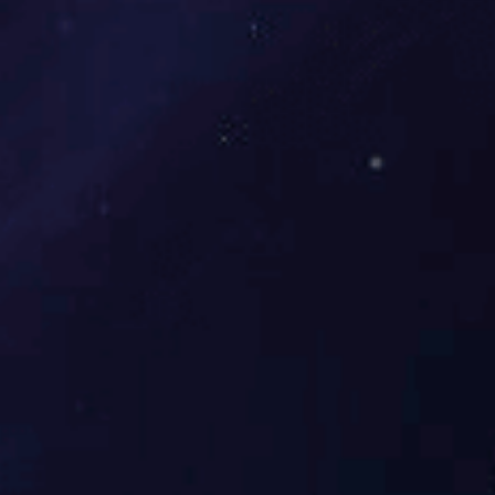
温室气体排放核查报告公示
发布日期：2025-05-06
OFC2025丨华工正源全球首发80
发布日期：2025-04-04
华工正源与全球领先的高密度光纤连接厂家U
方案
OFC2025丨全链路实时演示1.6T
发布日期：2025-04-03