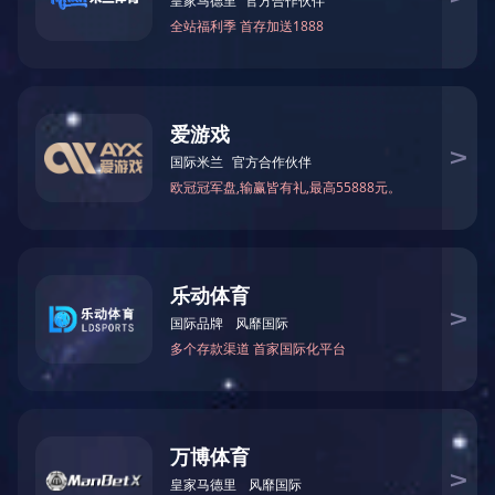
硬核实力！华工正源单波400G光引
发布日期：2026-01-19
品质为基，战略互信丨华工正源
发布日期：2025-12-04
实力霸榜！华工正源蝉联光器件全
发布日期：2025-11-28