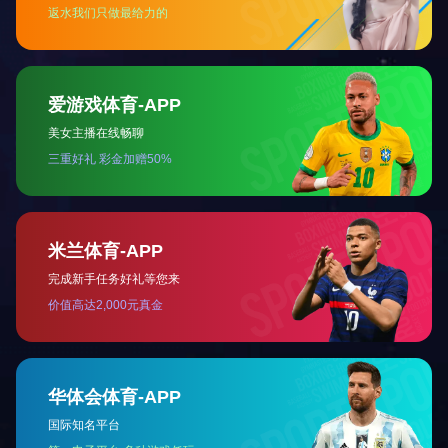
产品中心
乐鱼·体育
关于我们
有源产品
乐鱼·体育
公司简介
乐鱼·体育-leyu乐鱼online（中国）
媒体报道
发展历程
行业资讯
乐鱼·体育
图片专区
联系我们