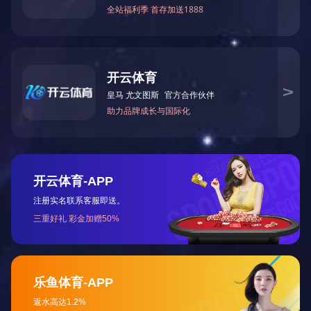
25G CWDM产品推出背景：
在4G时代，基站主体为D-RAN架构，一个BBU连接1~3个基站；
RAN架构能够节省站点机房数量，同时能让集中堆放的BBU资源共享
当下，无源CWDM由于产业链已日趋成熟，同时具有
免供电、
模部署。为此，华工正源推出25G SFP28 LR CWDM 6波解决
5G立体化解决
华工正源总经理胡长飞介绍，5G前传方案对5G大规模商用十分
案，无源波分成为行业不二之选。25G CWDM应用于5G前传，面对
CWDM是目前5G前传光模块成本方案的不错选择。
25G CWDM产品亮点：