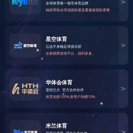
乐鱼·体育
>
乐鱼·体育
>
媒体报道
乐鱼·体育
媒体报道
行业资讯
图片专区
华工正源蝉联2024全球丨中国





2024-11-14
字体显示：
分享
2024年11月8日，第18届全球丨中国光通信发展与竞争力论坛