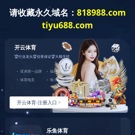
乐鱼·体育
华工正源
乐鱼·体育-leyu乐
产品中心
乐鱼·体育
关于我们
鱼online（中国）